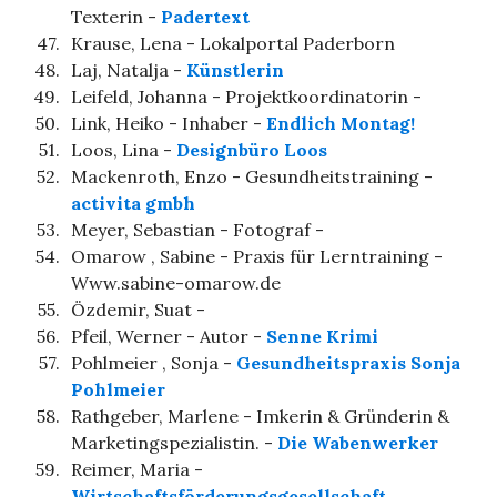
Texterin -
Padertext
47.
Krause, Lena - Lokalportal Paderborn
48.
Laj, Natalja -
Künstlerin
49.
Leifeld, Johanna - Projektkoordinatorin -
50.
Link, Heiko - Inhaber -
Endlich Montag!
51.
Loos, Lina -
Designbüro Loos
52.
Mackenroth, Enzo - Gesundheitstraining -
activita gmbh
53.
Meyer, Sebastian - Fotograf -
54.
Omarow , Sabine - Praxis für Lerntraining -
Www.sabine-omarow.de
55.
Özdemir, Suat -
56.
Pfeil, Werner - Autor -
Senne Krimi
57.
Pohlmeier , Sonja -
Gesundheitspraxis Sonja
Pohlmeier
58.
Rathgeber, Marlene - Imkerin & Gründerin &
Marketingspezialistin. -
Die Wabenwerker
59.
Reimer, Maria -
Wirtschaftsförderungsgesellschaft