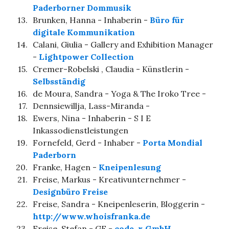
Paderborner Dommusik
13.
Brunken, Hanna - Inhaberin -
Büro für
digitale Kommunikation
14.
Calani, Giulia - Gallery and Exhibition Manager
-
Lightpower Collection
15.
Cremer-Robelski , Claudia - Künstlerin -
Selbsständig
16.
de Moura, Sandra - Yoga & The Iroko Tree -
17.
Dennsiewillja, Lass-Miranda -
18.
Ewers, Nina - Inhaberin - S I E
Inkassodienstleistungen
19.
Fornefeld, Gerd - Inhaber -
Porta Mondial
Paderborn
20.
Franke, Hagen -
Kneipenlesung
21.
Freise, Markus - Kreativunternehmer -
Designbüro Freise
22.
Freise, Sandra - Kneipenleserin, Bloggerin -
http://www.whoisfranka.de
23.
Freise, Stefan - GF -
code-x GmbH