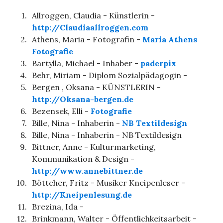
1.
Allroggen, Claudia - Künstlerin -
http://Claudiaallroggen.com
2.
Athens, Maria - Fotografin -
Maria Athens
Fotografie
3.
Bartylla, Michael - Inhaber -
paderpix
4.
Behr, Miriam - Diplom Sozialpädagogin -
5.
Bergen , Oksana - KÜNSTLERIN -
http://Oksana-bergen.de
6.
Bezensek, Elli -
Fotografie
7.
Bille, Nina - Inhaberin -
NB Textildesign
8.
Bille, Nina - Inhaberin - NB Textildesign
9.
Bittner, Anne - Kulturmarketing,
Kommunikation & Design -
http://www.annebittner.de
10.
Böttcher, Fritz - Musiker Kneipenleser -
http://Kneipenlesung.de
11.
Brezina, Ida -
12.
Brinkmann, Walter - Öffentlichkeitsarbeit -