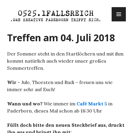
Zum
PR
Inhalt
ME
springen
0525.1fallsreich
Treffen am 04. Juli 2018
Der Sommer steht in den Startlöchern und mit ihm
kommt natürlich auch wieder unser großes
Sommertreffen.
Wir
– Jule, Thorsten und Rudi – freuen uns wie
immer sehr auf Euch!
Wann und wo?
Wie immer im
Café Markt 5
in
Paderborn, dieses Mal schon ab 18:30 Uhr
Füllt doch bitte den neuen Steckbrief aus, druckt
ihn aus und bringt ihn mit: