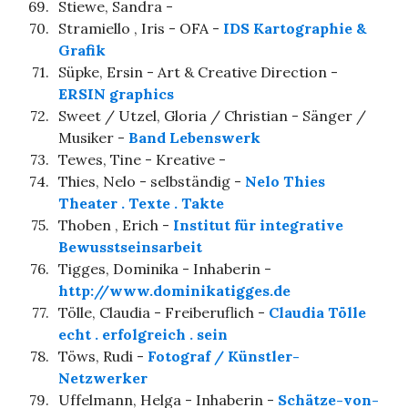
69.
Stiewe, Sandra -
70.
Stramiello , Iris - OFA -
IDS Kartographie &
Grafik
71.
Süpke, Ersin - Art & Creative Direction -
ERSIN graphics
72.
Sweet / Utzel, Gloria / Christian - Sänger /
Musiker -
Band Lebenswerk
73.
Tewes, Tine - Kreative -
74.
Thies, Nelo - selbständig -
Nelo Thies
Theater . Texte . Takte
75.
Thoben , Erich -
Institut für integrative
Bewusstseinsarbeit
76.
Tigges, Dominika - Inhaberin -
http://www.dominikatigges.de
77.
Tölle, Claudia - Freiberuflich -
Claudia Tölle
echt . erfolgreich . sein
78.
Töws, Rudi -
Fotograf / Künstler-
Netzwerker
79.
Uffelmann, Helga - Inhaberin -
Schätze-von-