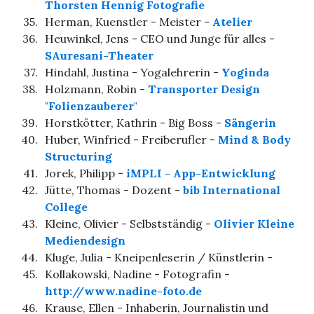
Thorsten Hennig Fotografie
35.
Herman, Kuenstler - Meister -
Atelier
36.
Heuwinkel, Jens - CEO und Junge für alles -
SAuresani-Theater
37.
Hindahl, Justina - Yogalehrerin -
Yoginda
38.
Holzmann, Robin -
Transporter Design
"Folienzauberer"
39.
Horstkötter, Kathrin - Big Boss -
Sängerin
40.
Huber, Winfried - Freiberufler -
Mind & Body
Structuring
41.
Jorek, Philipp -
iMPLI - App-Entwicklung
42.
Jütte, Thomas - Dozent -
bib International
College
43.
Kleine, Olivier - Selbstständig -
Olivier Kleine
Mediendesign
44.
Kluge, Julia - Kneipenleserin / Künstlerin -
45.
Kollakowski, Nadine - Fotografin -
http://www.nadine-foto.de
46.
Krause, Ellen - Inhaberin, Journalistin und