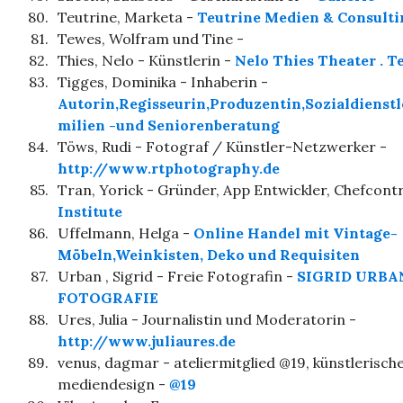
80.
Teutrine, Marketa -
Teutrine Medien & Consulti
81.
Tewes, Wolfram und Tine -
82.
Thies, Nelo - Künstlerin -
Nelo Thies Theater . Te
83.
Tigges, Dominika - Inhaberin -
Autorin,Regisseurin,Produzentin,Sozialdienstl
milien -und Seniorenberatung
84.
Töws, Rudi - Fotograf / Künstler-Netzwerker -
http://www.rtphotography.de
85.
Tran, Yorick - Gründer, App Entwickler, Chefcontr
Institute
86.
Uffelmann, Helga -
Online Handel mit Vintage-
Möbeln,Weinkisten, Deko und Requisiten
87.
Urban , Sigrid - Freie Fotografin -
SIGRID URBA
FOTOGRAFIE
88.
Ures, Julia - Journalistin und Moderatorin -
http://www.juliaures.de
89.
venus, dagmar - ateliermitglied @19, künstlerische
mediendesign -
@19