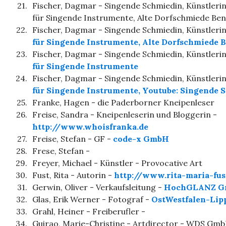
21.
Fischer, Dagmar - Singende Schmiedin, Künstlerin
für Singende Instrumente, Alte Dorfschmiede Be
22.
Fischer, Dagmar - Singende Schmiedin, Künstleri
für Singende Instrumente, Alte Dorfschmiede 
23.
Fischer, Dagmar - Singende Schmiedin, Künstleri
für Singende Instrumente
24.
Fischer, Dagmar - Singende Schmiedin, Künstleri
für Singende Instrumente, Youtube: Singende 
25.
Franke, Hagen - die Paderborner Kneipenleser
26.
Freise, Sandra - Kneipenleserin und Bloggerin -
http://www.whoisfranka.de
27.
Freise, Stefan - GF -
code-x GmbH
28.
Frese, Stefan -
29.
Freyer, Michael - Künstler - Provocative Art
30.
Fust, Rita - Autorin -
http://www.rita-maria-fus
31.
Gerwin, Oliver - Verkaufsleitung -
HochGLANZ 
32.
Glas, Erik Werner - Fotograf -
OstWestfalen-Lipp
33.
Grahl, Heiner - Freiberufler -
34.
Guirao, Marie-Christine - Artdirector - WDS Gm