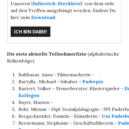
Unseren
1fallsreich-Steckbrief
, von dem viele
auf den Treffen ausgehängt werden, findest Du
hier zum
Download
.
Die stets aktuelle Teilnehmerliste
(alphabetische
Reihenfolge)
1.
Balthasar, Anna - Filmemacherin -
2.
Bartylla , Michael - Inhaber -
Paderpix
3.
Bastert, Volker - Steuerberater, Klavierspieler -
Dr
Kollegen
4.
Bayer, Marion -
5.
Behr, Miriam - Dipl. Sozialpädagogin - SPI Paderbo
6.
Bergschneider, Daniela - Künstlerin -
Uni Paderb
7.
Bernemann, Stephanie - Geschäftsführerin -
Pade