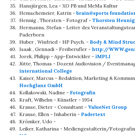
35.
Hansjürgen, Lea - XO PB und MeMa Kultur
36.
Hemschemeier, Katrin -
brain@sports foundatio
37.
Hennig , Thorsten - Fotograf -
Thorsten Hennig 
38.
Hermanns, Stefan - Leiter des Veranstaltungstea
Paderborn
39.
Huber , Winfried - HP Psych. -
Body & Mind Stru
40.
Isaak , Gennadi - Freiberufler -
http://WWW.genn
41.
Jorek, Philipp - App-Entwickler -
iMPLI
42.
Jütte, Thomas - Dozent Audiovision / Eventman
international College
43.
Kaiser, Marcus - Redaktion, Marketing & Kommuni
Hochglanz GmbH
44.
Kollakowski, Nadine -
Fotografin
45.
Kraft, Wilhelm - Künstler - 1954
46.
Krause, Dieter - Consultant -
ValueNet Group
47.
Krause, Ellen - Inhaberin -
Padertext
48.
Krömker, Udo -
49.
Leiker, Katharina - Mediengestalterin/Fotografin