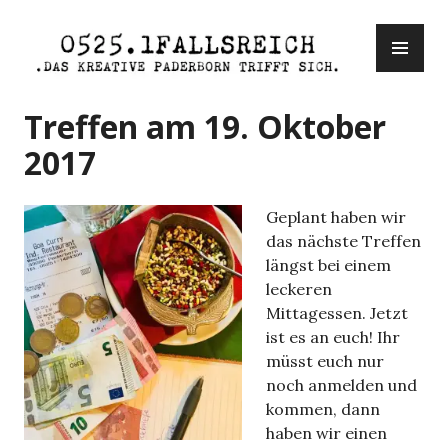
Zum
PR
Inhalt
ME
springen
0525.1fallsreich
Treffen am 19. Oktober
2017
Geplant haben wir
das nächste Treffen
längst bei einem
leckeren
Mittagessen. Jetzt
ist es an euch! Ihr
müsst euch nur
noch anmelden und
kommen, dann
haben wir einen