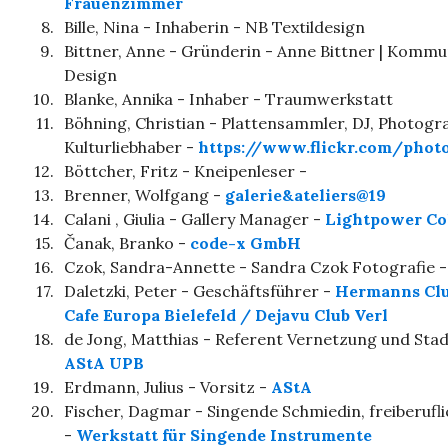
Frauenzimmer
8.
Bille, Nina - Inhaberin - NB Textildesign
9.
Bittner, Anne - Gründerin - Anne Bittner | Kommu
Design
10.
Blanke, Annika - Inhaber - Traumwerkstatt
11.
Böhning, Christian - Plattensammler, DJ, Photogra
Kulturliebhaber -
https://www.flickr.com/photo
12.
Böttcher, Fritz - Kneipenleser -
13.
Brenner, Wolfgang -
galerie&ateliers@19
14.
Calani , Giulia - Gallery Manager -
Lightpower Co
15.
Čanak, Branko -
code-x GmbH
16.
Czok, Sandra-Annette - Sandra Czok Fotografie 
17.
Daletzki, Peter - Geschäftsführer -
Hermanns Clu
Cafe Europa Bielefeld / Dejavu Club Verl
18.
de Jong, Matthias - Referent Vernetzung und Sta
AStA UPB
19.
Erdmann, Julius - Vorsitz -
AStA
20.
Fischer, Dagmar - Singende Schmiedin, freiberufli
-
Werkstatt für Singende Instrumente