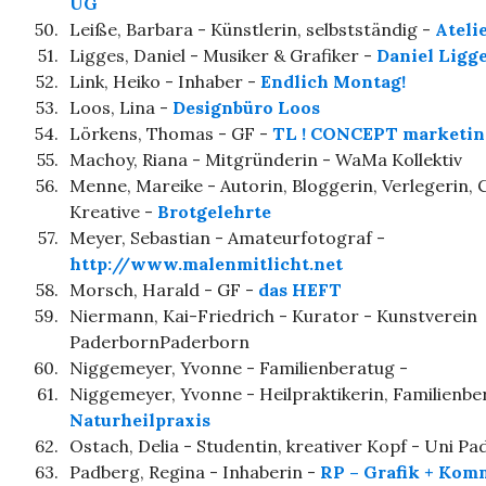
UG
50.
Leiße, Barbara - Künstlerin, selbstständig -
Ateli
51.
Ligges, Daniel - Musiker & Grafiker -
Daniel Ligg
52.
Link, Heiko - Inhaber -
Endlich Montag!
53.
Loos, Lina -
Designbüro Loos
54.
Lörkens, Thomas - GF -
TL ! CONCEPT marketi
55.
Machoy, Riana - Mitgründerin - WaMa Kollektiv
56.
Menne, Mareike - Autorin, Bloggerin, Verlegerin, 
Kreative -
Brotgelehrte
57.
Meyer, Sebastian - Amateurfotograf -
http://www.malenmitlicht.net
58.
Morsch, Harald - GF -
das HEFT
59.
Niermann, Kai-Friedrich - Kurator - Kunstverein
PaderbornPaderborn
60.
Niggemeyer, Yvonne - Familienberatug -
61.
Niggemeyer, Yvonne - Heilpraktikerin, Familienbe
Naturheilpraxis
62.
Ostach, Delia - Studentin, kreativer Kopf - Uni P
63.
Padberg, Regina - Inhaberin -
RP – Grafik + Kom