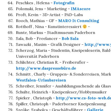
64.
Peschkes , Helena -
Fotografin
65.
Polomski, Jens - Marketing -
IMAscore
66.
Proft, Kevin - 3D-Artist - PAD-Labs
67.
Rooch, Mathias - GF -
MARO It Consulting
68.
Rotthoff , Nina - Kunstinteressiert
-
69.
Runte, Markus - Stadtmuseum Paderborn
70.
Sala, Bob - Freelancer -
Bob Sala
71.
Sawazki , Maxim - Grafik Designer -
http://www.y
72.
Scherzog, Maria - Studentin, Kneipenleserin, Bald
Universität Paderborn
73.
Schlichter, Christian R. - Freiberufler -
http://www.daspressebüro.de
74.
Schmitt , Charly - Gruppen- & Sonderreisen, Mark
Westfalen-Urlaubsreisen
75.
Schreiber, Jennifer - Ausbildungsuchende als Glasv
76.
Schulte, Heinrich - Kneipenleser/Hobbymusiker
77.
Spieker , Christoph -
http://www.cs-foto-web.d
78.
Spiller, Christoph - Paderborner Kneipenlesung
79.
Szeöke, Szabolcs - Geschäftsführer -
Gallerie